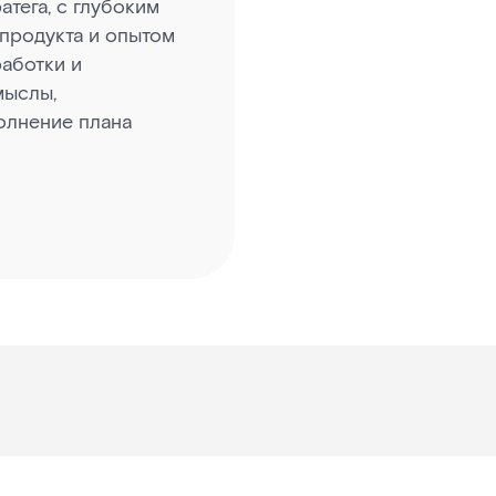
тега, с глубоким
продукта и опытом
аботки и
мыслы,
олнение плана