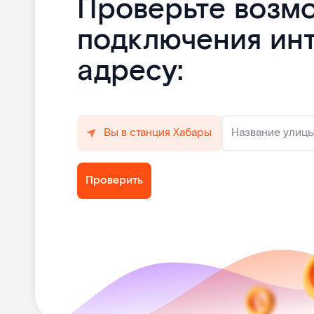
Проверьте возм
подключения ин
адресу:
Вы в станция Хабары
Название улиц
Проверить