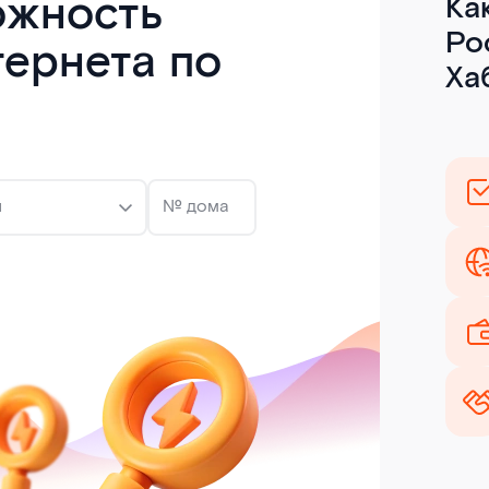
ожность
Ка
Ро
тернета по
Ха
ы
№ дома